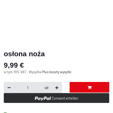
osłona noża
9,99 €
w tym 19% VAT , Wysyłka
Plus
koszty wysyłki
szt
Consent erteilen