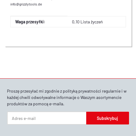
info@grizzlytools.de
Cecha produktu
Wartość
Waga przesyłki:
0,10 Lista życzeń
Proszę przesyłać mi zgodnie z
polityką prywatności
regularnie i w
każdej chwili odwoływalne informacje o Waszym asortymencie
produktów za pomocą e-maila.
Subskrybuj
Newsletter Subskrybuj