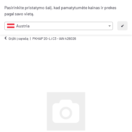
0
Pasirinkite pristatymo šalį, kad pamatytumėte kainas ir prekes
LT
pagal savo vietą.
Austria
✔
Grįžti į sąrašą
PKHAP 20-Li C3 - IAN 426026