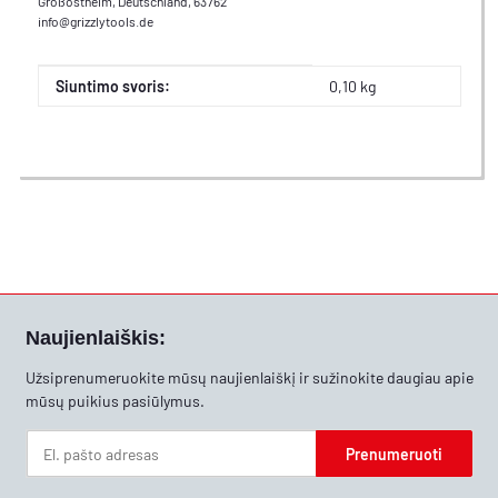
Großostheim, Deutschland, 63762
info@grizzlytools.de
#productDetails.itemInformation#
#productDetails.itemValue#
Siuntimo svoris:
0,10 kg
Naujienlaiškis:
Užsiprenumeruokite mūsų naujienlaiškį ir sužinokite daugiau apie
mūsų puikius pasiūlymus.
Prenumeruoti
Naujienlaiškis Prenumeruoti