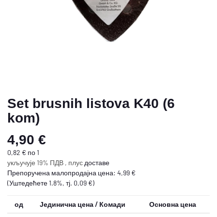
Set brusnih listova K40 (6
kom)
4,90 €
0,82 € по 1
укључује 19% ПДВ , плус
доставе
Препоручена малопродајна цена
:
4,99 €
(Уштедећете
1.8%
, тј.
0,09 €
)
од
Јединична цена / Комади
Основна цена