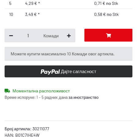
5
4,29 €
*
0,71 € по Stk
10
3,49 €
*
0,58 € по Stk
Комади
x
Можете купити максимално 10 Комади овог артикла.
Дајте сагласност
Моментална расположивост
Време испоруке:
1 – 5 радних дана
за иностранство
Број артикла:
30211077
HAN:
B01C7IHE4W