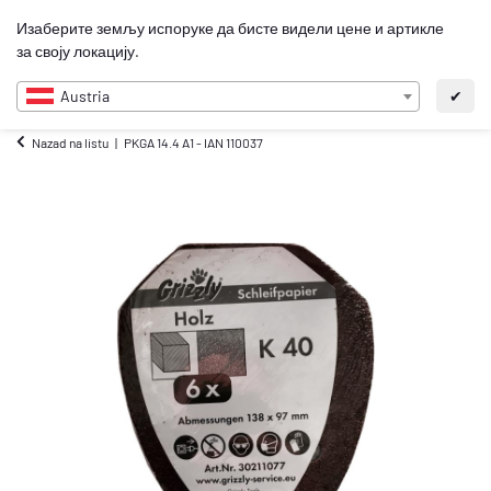
0
Изаберите земљу испоруке да бисте видели цене и артикле
SR
за своју локацију.
Austria
✔
Nazad na listu
PKGA 14.4 A1 - IAN 110037