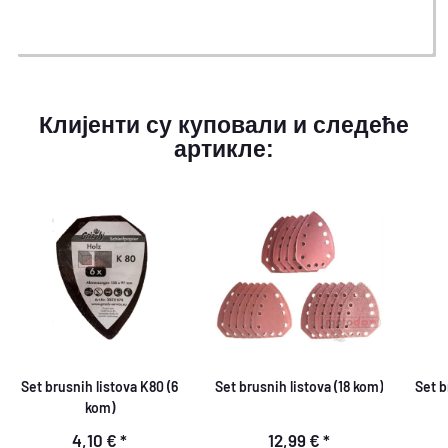
Клијенти су куповали и следеће
артикле:
Set brusnih listova K80 (6
Set brusnih listova (18 kom)
Set b
kom)
4,10 €
*
12,99 €
*