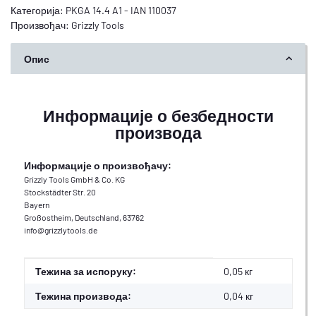
Категорија:
PKGA 14.4 A1 - IAN 110037
Произвођач:
Grizzly Tools
Опис
Информације о безбедности
производа
Информације о произвођачу:
Grizzly Tools GmbH & Co. KG
Stockstädter Str. 20
Bayern
Großostheim, Deutschland, 63762
info@grizzlytools.de
#productDetails.itemInformation#
#productDetails.itemValue#
Тежина за испоруку:
0,05 кг
Тежина производа:
0,04
кг