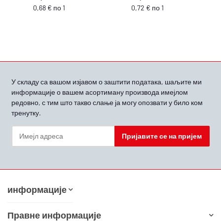
0,68 € по 1
0,72 € по 1
У складу са вашом
изјавом о заштити података, шаљите ми
информације о вашем асортиману производа имејлом
редовно, с тим што такво слање ја могу опозвати у било ком
тренутку.
Пријавите се на пријем
Билтен Пријавите се на пријем
информације
Правне информације