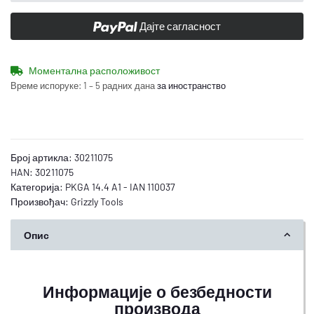
Дајте сагласност
Моментална расположивост
Време испоруке:
1 – 5 радних дана
за иностранство
Број артикла:
30211075
HAN:
30211075
Категорија:
PKGA 14.4 A1 - IAN 110037
Произвођач:
Grizzly Tools
Опис
Информације о безбедности
производа