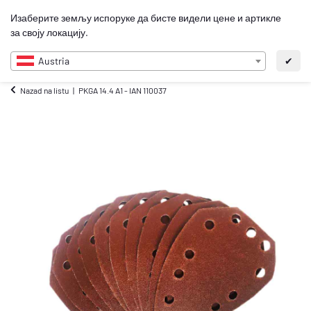
0
Изаберите земљу испоруке да бисте видели цене и артикле
SR
за своју локацију.
Austria
✔
Nazad na listu
PKGA 14.4 A1 - IAN 110037