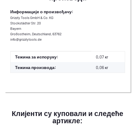
Информације о произвођачу:
Grizzly Tools GmbH & Co. KG
Stockstädter Str. 20
Bayern
Großostheim, Deutschland, 63762
info@grizzlytools.de
#productDetails.itemInformation#
#productDetails.itemValue#
Тежина за испоруку:
0,07 кг
Тежина производа:
0,06
кг
Клијенти су куповали и следеће
артикле: