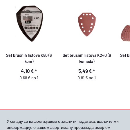
Set brusnih listova K80 (6
Set brusnih listova K240 (6
Set b
kom)
komada)
4,10 €
*
5,49 €
*
0,68 € по 1
0,91 € по 1
У складу са вашом
изјавом о заштити података, шаљите ми
информације о вашем асортиману производа имејлом