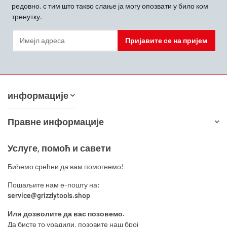
редовно, с тим што такво слање ја могу опозвати у било ком
тренутку.
Пријавите се на пријем
Билтен Пријавите се на пријем
информације
Правне информације
Услуге, помоћ и савети
Бићемо срећни да вам помогнемо!
Пошаљите нам е-пошту на:
service@grizzlytools.shop
Или дозволите да вас позовемо.
Да бисте то урадили, позовите наш број