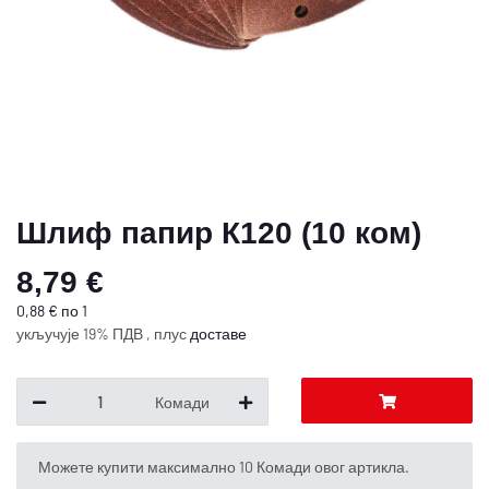
Шлиф папир К120 (10 ком)
8,79 €
0,88 € по 1
укључује 19% ПДВ , плус
доставе
Комади
x
Можете купити максимално 10 Комади овог артикла.